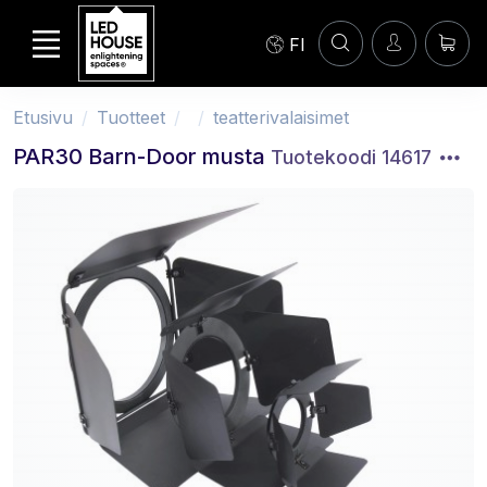
FI
Etusivu
Tuotteet
teatterivalaisimet
PAR30 Barn-Door musta
Tuotekoodi 14617