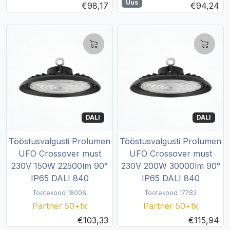
Uus
€98,17
€94,24
DALI
DALI
Tööstusvalgusti Prolumen
Tööstusvalgusti Prolumen
UFO Crossover must
UFO Crossover must
230V 150W 22500lm 90°
230V 200W 30000lm 90°
IP65 DALI 840
IP65 DALI 840
Tootekood 18006
Tootekood 17783
Partner 50+tk
Partner 50+tk
€103,33
€115,94