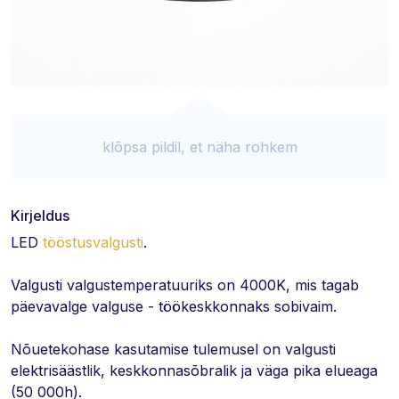
klõpsa pildil, et näha rohkem
Kirjeldus
LED
tööstusvalgusti
.
Valgusti valgustemperatuuriks on 4000K, mis tagab
päevavalge valguse - töökeskkonnaks sobivaim.
Nõuetekohase kasutamise tulemusel on valgusti
elektrisäästlik, keskkonnasõbralik ja väga pika elueaga
(50 000h).