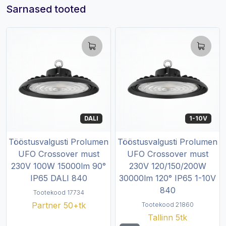
Sarnased tooted
DALI
1-10V
Tööstusvalgusti Prolumen
Tööstusvalgusti Prolumen
UFO Crossover must
UFO Crossover must
230V 100W 15000lm 90°
230V 120/150/200W
IP65 DALI 840
30000lm 120° IP65 1-10V
840
Tootekood 17734
Partner 50+tk
Tootekood 21860
Tallinn 5tk