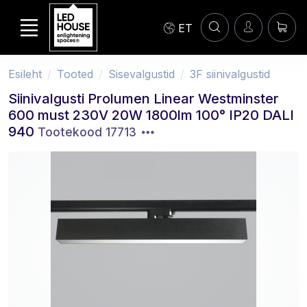
ET
Esileht
Tooted
Sisevalgustid
3F siinivalgustid
Siinivalgusti Prolumen Linear Westminster
600 must 230V 20W 1800lm 100° IP20 DALI
940
Tootekood 17713