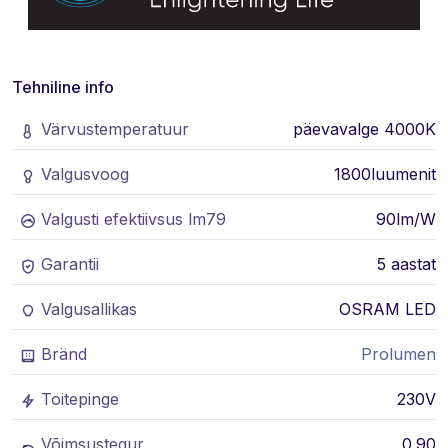
Tehniline info
Värvustemperatuur
päevavalge 4000K
Valgusvoog
1800luumenit
Valgusti efektiivsus lm79
90lm/W
Garantii
5 aastat
Valgusallikas
OSRAM LED
Bränd
Prolumen
Toitepinge
230V
Võimsustegur
0.90