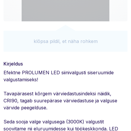
klõpsa pildil, et näha rohkem
Kirjeldus
Efektne PROLUMEN LED siinivalgusti siseruumide
valgustamiseks!
Tavapärasest kõrgem värviedastusindeksi näidik,
CRI90, tagab suurepärase värviedastuse ja valguse
värvide peegelduse.
Seda sooja valge valgusega (3000K) valgustit
soovitame nii eluruumidesse kui töökeskkonda. LED