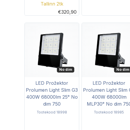
Tallinn 2tk
€320,90
No dim
No dim
LED Prožektor
LED Prožektor
Prolumen Light Slim G3
Prolumen Light Slim
400W 68000lm 25° No
400W 68000lm
dim 750
MLP30° No dim 75
Tootekood 18998
Tootekood 18985