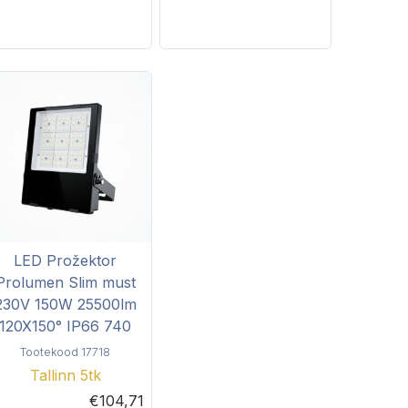
LED Prožektor
Prolumen Slim must
230V 150W 25500lm
120X150° IP66 740
Tootekood 17718
Tallinn 5tk
€104,71