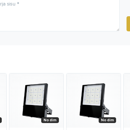
No dim
No dim