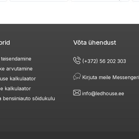
orid
Võta ühendust
i teisendamine
(+372) 56 202 303
õike arvutamine
Kirjuta meile Messenger
se kalkulaator
e kalkulaator
info@ledhouse.ee
ja bensiiniauto sõidukulu