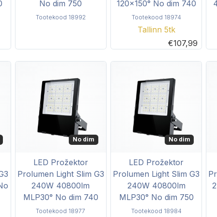
0
No dim 750
120x150° No dim 740
Tootekood 18992
Tootekood 18974
Tallinn 5tk
€107,99
No dim
No dim
LED Prožektor
LED Prožektor
 G3
Prolumen Light Slim G3
Prolumen Light Slim G3
Pr
No
240W 40800lm
240W 40800lm
MLP30° No dim 740
MLP30° No dim 750
Tootekood 18977
Tootekood 18984