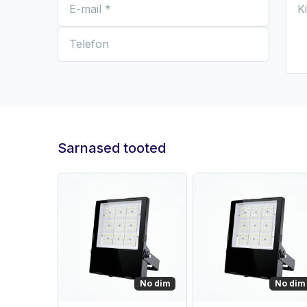
Sarnased tooted
No dim
No dim