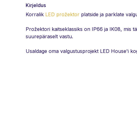
Kirjeldus
Korralik
LED prožektor
platside ja parklate valg
Prožektori kaitseklassiks on IP66 ja IK08, mis t
suurepäraselt vastu.
Usaldage oma valgustusprojekt LED House'i k