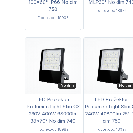
100x60° IP66 No dim
MLP30° No dim 74
750
Tootekood 18976
Tootekood 18996
No dim
No dim
LED Prožektor
LED Prožektor
Prolumen Light Slim G3
Prolumen Light Slim
230V 400W 68000lm
240W 40800lm 25° 
38x70° No dim 740
dim 750
Tootekood 18989
Tootekood 18997