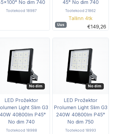
45x100° No dim 740
45° No dim 740
Tootekood 18987
Tootekood 21862
Tallinn 4tk
Uus
€149,26
No dim
No dim
LED Prožektor
LED Prožektor
olumen Light Slim G3
Prolumen Light Slim G3
240W 40800lm P45°
240W 40800lm P45°
No dim 740
No dim 750
Tootekood 18988
Tootekood 18993