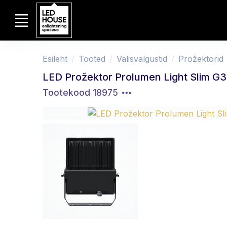
Esileht
Tooted
Välisvalgustid
Prožektorid
LED Prožektor Prolumen Light Slim G
Tootekood 18975