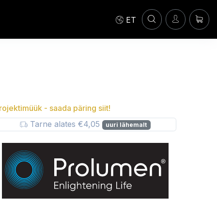
ET
rojektimüük - saada päring siit!
Tarne alates €4,05
uuri lähemalt