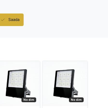
Saada
No dim
No dim