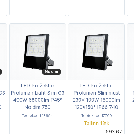
No dim
LED Prožektor
LED Prožektor
 G3
Prolumen Light Slim G3
Prolumen Slim must
400W 68000lm P45°
230V 100W 16000lm
0
No dim 750
120X150° IP66 740
Tootekood 18994
Tootekood 17700
Tallinn 13tk
€93,67