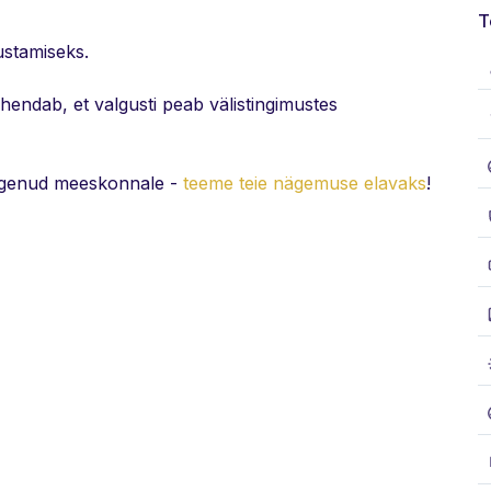
T
ustamiseks.
ähendab, et valgusti peab välistingimustes
ogenud meeskonnale -
teeme teie nägemuse elavaks
!