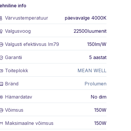
ehniline info
Värvustemperatuur
päevavalge 4000K
Valgusvoog
22500luumenit
Valgusti efektiivsus lm79
150lm/W
Garantii
5 aastat
Toiteplokk
MEAN WELL
Bränd
Prolumen
Hämardatav
No dim
Võimsus
150W
Maksimaalne võimsus
150W